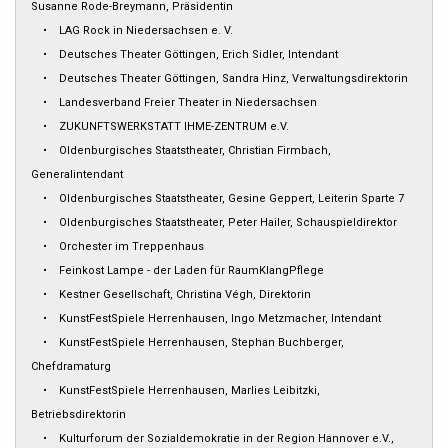
Susanne Rode-Breymann, Präsidentin
• LAG Rock in Niedersachsen e. V.
• Deutsches Theater Göttingen, Erich Sidler, Intendant
• Deutsches Theater Göttingen, Sandra Hinz, Verwaltungsdirektorin
• Landesverband Freier Theater in Niedersachsen
• ZUKUNFTSWERKSTATT IHME-ZENTRUM e.V.
• Oldenburgisches Staatstheater, Christian Firmbach,
Generalintendant
• Oldenburgisches Staatstheater, Gesine Geppert, Leiterin Sparte 7
• Oldenburgisches Staatstheater, Peter Hailer, Schauspieldirektor
• Orchester im Treppenhaus
• Feinkost Lampe - der Laden für RaumKlangPflege
• Kestner Gesellschaft, Christina Végh, Direktorin
• KunstFestSpiele Herrenhausen, Ingo Metzmacher, Intendant
• KunstFestSpiele Herrenhausen, Stephan Buchberger,
Chefdramaturg
• KunstFestSpiele Herrenhausen, Marlies Leibitzki,
Betriebsdirektorin
• Kulturforum der Sozialdemokratie in der Region Hannover e.V.,