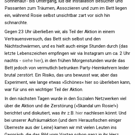
Sonnenauf- bis Untergang, lud die Installation Besucher und
Passanten zum Träumen, Assoziieren und zum im Bett liegen
ein, während Rosie selbst unsichtbar zart vor sich hin
schnarchte.
Gegen 23 Uhr überließen wir, als Teil der Aktion in einem
Vertrauensversuch, das Bett sich selbst und den
Nächtschwärmen, und es hielt auch einige Stunden durch (das
letzte Lebenszeichen empfingen wir via Instagram um ca. 2 Uhr
nachts -
siehe hier
), in den frühen Morgenstunden wurde das
Bett jedoch von vermutlich betrunken Party-Heimkehrern leider
brutal zerstört. Ein Risiko, das uns bewusst war, aber das
Experiment, wie lange etwas »Schönes« hier so überleben kann,
war für uns ein wichtiger Teil der Aktion.
In den nächsten Tagen wurde in den Sozialen Netzwerken viel
über die Aktion und die Zerstörung (»Skandal um Rosie!«)
berichtet und diskutiert, was ihr z.B.
hier
nachlesen könnt. Und
bei unserer Aufräumaktion (und dem Herausfischen einiger
Überreste aus der Leine) kamen wir mit vielen Leuten ins
Gespräch, die das Bild vom Vortag schon ganz in ihr Herz