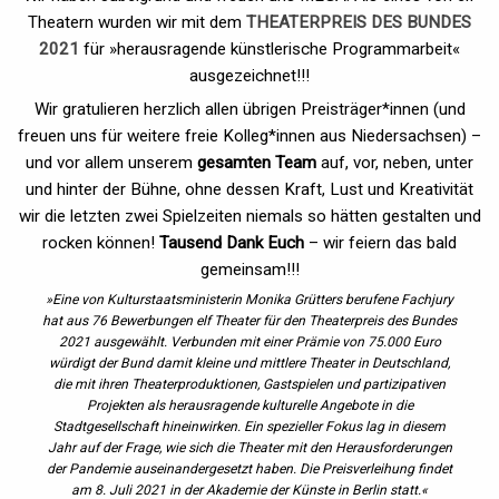
Theatern wurden wir mit dem
THEATERPREIS DES BUNDES
2021
für »herausragende künstlerische Programmarbeit«
ausgezeichnet!!!
Wir gratulieren herzlich allen übrigen Preisträger*innen (und
freuen uns für weitere freie Kolleg*innen aus Niedersachsen) –
und vor allem unserem
gesamten Team
auf, vor, neben, unter
und hinter der Bühne, ohne dessen Kraft, Lust und Kreativität
wir die letzten zwei Spielzeiten niemals so hätten gestalten und
rocken können!
Tausend Dank Euch
– wir feiern das bald
gemeinsam!!!
»Eine von Kulturstaatsministerin Monika Grütters berufene Fachjury
hat aus 76 Bewerbungen elf Theater für den Theaterpreis des Bundes
2021 ausgewählt. Verbunden mit einer Prämie von 75.000 Euro
würdigt der Bund damit kleine und mittlere Theater in Deutschland,
die mit ihren Theaterproduktionen, Gastspielen und partizipativen
Projekten als herausragende kulturelle Angebote in die
Stadtgesellschaft hineinwirken. Ein spezieller Fokus lag in diesem
Jahr auf der Frage, wie sich die Theater mit den Herausforderungen
der Pandemie auseinandergesetzt haben. Die Preisverleihung findet
am 8. Juli 2021 in der Akademie der Künste in Berlin statt.«