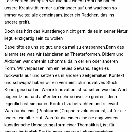
Letztendlich schöpfen wir alle aus einem Pool und bauen
unsere Kreativität immer aufeinander auf und wachsen so
immer weiter, alle gemeinsam, jeder ein Rädchen, das ins
andere greift.
Doch das hört das Künstlerego nicht gern, da es in seiner Natur
liegt, einzigartig sein zu wollen.
Dabei täte es uns so gut, uns da mal zu entspannen.Denn das
allermeiste was wir fabrizieren an Theaterformen, Bildern und
Aktionen war ohnehin schonmal da in der ein oder anderen
Form. Wir verpassen ihm ein neues Gewand, sagen es
rückwärts auf und setzen es in anderen zeitgemäßen Kontext
und schwups! haben wir ein vermeintlich innovatives Stück
Kunst geschaffen. Wahre Innovation ist so selten wie das Wort
abgenutzt ist und außerdem sehr schwer zu greifen- denn
eigentlich ist sie nur im Kontext zu betrachten und relevant:
Was für die eine (Publikums-)Gruppe revolutionär ist, ist für die
andere ein alter Hut. Was für die einen eine nie dagewesene
künstlerische Umsetzungsform einer Thematik ist, ist für
andere ihr täglich Brot in ganz anderen Lebensbereichen.