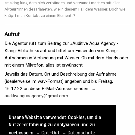
»making kin«, dem sich verbünden und verwandt machen mit allen
Akteur*innen des Planeten, wie in diesem Fall dem Wasser. Doch wie
knüpft man Kontakt zu einem Element..?
Aufruf
Die Agentur ruft zum Beitrag zur »Auditive Aqua Agency -
Klang-Bibliothek« auf und bittet um Einsenden von Klang-
Aufnahmen in Verbindung mit Wasser. Ob mit dem Handy oder
mit einem Mikrofon, alles ist erwünscht.
Jeweils das Datum, Ort und Beschreibung der Aufnahme
(idealerweise im wav-Format) angeben und bis Freitag,
16.12.22 an diese E-Mail-Adresse senden:
→
auditiveaguaagency@gmail.com
Termine
Öffnungszeiten
(Terminvergabe und Ausstellung)
Unsere Website verwendet Cookies, um die
Fr 16.12., 21 Uhr — Sa 17.12., 21 Uhr
Nutzererfahrung zu analysieren und zu
Sprechzeiten
(moderierte Begegnung – nur mit Termin)
verbessern.
→ Opt-Out
→ Datenschutz