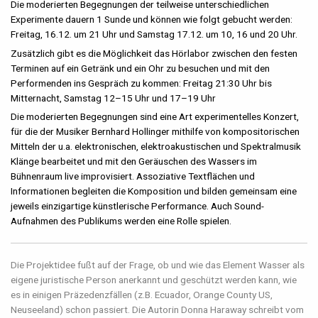
Die moderierten Begegnungen der teilweise unterschiedlichen
Experimente dauern 1 Sunde und können wie folgt gebucht werden:
Freitag, 16.12. um 21 Uhr und Samstag 17.12. um 10, 16 und 20 Uhr.
Zusätzlich gibt es die Möglichkeit das Hörlabor zwischen den festen
Terminen auf ein Getränk und ein Ohr zu besuchen und mit den
Performenden ins Gespräch zu kommen: Freitag 21:30 Uhr bis
Mitternacht, Samstag 12–15 Uhr und 17–19 Uhr
Die moderierten Begegnungen sind eine Art experimentelles Konzert,
für die der Musiker Bernhard Hollinger mithilfe von kompositorischen
Mitteln der u.a. elektronischen, elektroakustischen und Spektralmusik
Klänge bearbeitet und mit den Geräuschen des Wassers im
Bühnenraum live improvisiert. Assoziative Textflächen und
Informationen begleiten die Komposition und bilden gemeinsam eine
jeweils einzigartige künstlerische Performance. Auch Sound-
Aufnahmen des Publikums werden eine Rolle spielen.
Die Projektidee fußt auf der Frage, ob und wie das Element Wasser als
eigene juristische Person anerkannt und geschützt werden kann, wie
es in einigen Präzedenzfällen (z.B. Ecuador, Orange County US,
Neuseeland) schon passiert. Die Autorin Donna Haraway schreibt vom