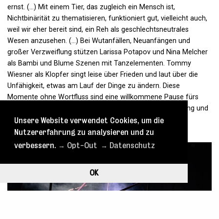
ernst. (...) Mit einem Tier, das zugleich ein Mensch ist,
Nichtbinärität zu thematisieren, funktioniert gut, vielleicht auch,
weil wir eher bereit sind, ein Reh als geschlechtsneutrales
Wesen anzusehen. (...) Bei Wutanfällen, Neuanfängen und
großer Verzweiflung stützen Larissa Potapov und Nina Melcher
als Bambi und Blume Szenen mit Tanzelementen. Tommy
Wiesner als Klopfer singt leise über Frieden und laut über die
Unfähigkeit, etwas am Lauf der Dinge zu ändern. Diese
Momente ohne Wortfluss sind eine willkommene Pause fürs
sonstige Themen-Chaos. (...) Es geht um unsere Einstellung und
die Menschen, die uns Halt geben.«
→ mehr lesen
Unsere Website verwendet Cookies, um die
Nutzererfahrung zu analysieren und zu
- taz, Ýr Langhorst, 21.08.2024
verbessern.
→ Opt-Out
→ Datenschutz
OK