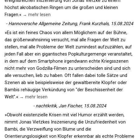
ereignisreichen Inszenierung von Jonas Vietzke zu einem
höchst akrobatischen Ringen um die großen und kleinen
Fragen.«
→ mehr lesen
- Hannoversche Allgemeine Zeitung, Frank Kurzhals, 15.08.2024
»Es ist ein feines Chaos von allem Möglichem auf der Bühne,
das größenwahnsinnig versucht, mal alle Fragen der Welt zu
stellen, mal alle Probleme der Welt zumindest aufzuzählen, auf
jeden Fall aber ein gigantisches Popkulturgemenge veranstaltet,
in dem auf dem Smartphone irgendwann echte Kriegsszenen
nicht mehr von Godzilla-Filmen zu unterscheiden sind und sich
alle versuchen, lieb zu haben. Oft fallen dabei tolle Sätze und
Szenen ab wie beispielsweise der gewaltbereite Klopfer oder
Bambis rehäugige Verkündung von "der Beschissenheit der
Welt".«
→ mehr lesen
- nachtkritik, Jan Fischer, 15.08.2024
»Obwohl existenzielle Krisen mit viel Humor erzählt werden,
nimmt Jonas Vietzkes Inszenierung die Unzufriedenheit von
Bambi, die Verzweiflung von Blume und die
Orientierungslosigkeit von Klopfer erkennbar als echte Probleme