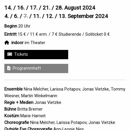
14. / 16. / 17. / 21. / 28. August 2024
4. / 6. /
7.
/ 11. / 12. / 13. September 2024
Beginn
20 Uhr
Eintritt
15 € / 11 € erm. / 7 € Studierende /
Soliticket 0 €
indoor
indoor
im Theater
Tickets
Programmheft
Ensemble
Nina Melcher
,
Larissa Potapov
,
Jonas Vietzke
,
Tommy
Wiesner
,
Martin Winkelmann
Regie + Medien
Jonas Vietzke
Bühne
Britta Bremer
Kostüm
Marie Harneit
Choreografie
Nina Melcher
,
Larissa Potapov
,
Jonas Vietzke
Outside Eye Choreografie
Ann-Leonie Niss