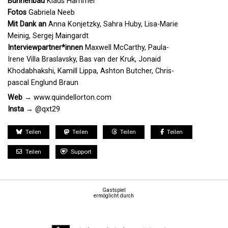
Bühnenbau
Klaus Hammer
Fotos
Gabriela Neeb
Mit Dank an
Anna Konjetzky, Sahra Huby, Lisa-Marie
Meinig, Sergej Maingardt
Interviewpartner*innen
Maxwell McCarthy, Paula-
Irene Villa Braslavsky, Bas van der Kruk, Jonaid
Khodabhakshi, Kamill Lippa, Ashton Butcher, Chris-
pascal Englund Braun
Web
→ www.quindellorton.com
Insta
→ @qxt29
Teilen
Teilen
Teilen
Teilen
Teilen
Support
Gastspiel
ermöglicht durch