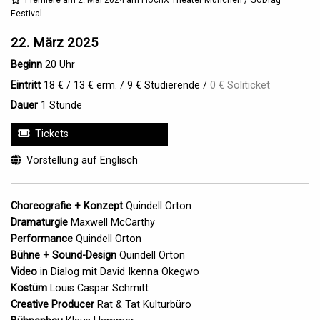
Premiere am 2. Mai 2024 am HochX Theater München / GoDrag
Festival
22. März 2025
Beginn
20 Uhr
Eintritt
18 € / 13 € erm. / 9 € Studierende /
0 € Soliticket
Dauer
1 Stunde
Tickets
Sprachen im Stück
Vorstellung auf Englisch
Choreografie + Konzept
Quindell Orton
Dramaturgie
Maxwell McCarthy
Performance
Quindell Orton
Bühne + Sound-Design
Quindell Orton
Video
in Dialog mit David Ikenna Okegwo
Kostüm
Louis Caspar Schmitt
Creative Producer
Rat & Tat Kulturbüro