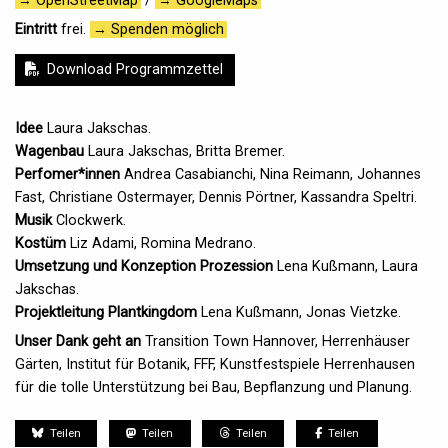
→ OpenStreetMap
/
→ GoogleMaps
Eintritt
frei.
→ Spenden möglich
Download Programmzettel
Idee
Laura Jakschas
.
Wagenbau
Laura Jakschas
,
Britta Bremer
.
Perfomer*innen
Andrea Casabianchi, Nina Reimann, Johannes
Fast, Christiane Ostermayer, Dennis Pörtner, Kassandra Speltri.
Musik
Clockwerk.
Kostüm
Liz Adami, Romina Medrano.
Umsetzung und Konzeption Prozession
Lena Kußmann, Laura
Jakschas.
Projektleitung Plantkingdom
Lena Kußmann
,
Jonas Vietzke
.
Unser Dank geht an
Transition Town Hannover, Herrenhäuser
Gärten, Institut für Botanik, FFF, Kunstfestspiele Herrenhausen
für die tolle Unterstützung bei Bau, Bepflanzung und Planung.
Teilen
Teilen
Teilen
Teilen