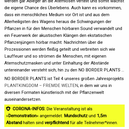
werden gar Ableger an die Atemlosen verteilt und somit wächst
die eigene Chance des Überlebens. Auch kann es vorkommen,
dass ein menschliches Medium vor Ort ist und aus dem
Allerheiligsten des Wagens heraus die Schwingungen der
Pflanzen in für den Menschen hörbaren Sound verwandelt und
ein Feuerwerk der akustischen Klängen den ekstatischen
Pflanzenjüngern hörbar macht. Nachrichten über die
Prozessionen werden fleißig geteilt und verbreiten sich wie
Lauffeuer und so strömen die Menschen, mit eigenen
Atemschutzmasken und unter Einhaltung der Abstände
untereinander versteht sich, hin zu den NO BORDER PLANTS ...
NO BORDER PLANTS ist Teil 4 unseres großen Jahresprojekts
PLANTKINGDOM – FREMDE WELTEN
, in dem wir uns in
diversen Formaten künstlerisch mit der Pflanzenwelt
auseinandersetzen.
CORONA-INFOS:
Die Veranstaltung ist als
»
Demonstration
« angemeldet.
Mundschutz
und
1,5m
Abstand
halten sind
verpflichtend
für alle Teilnehmer*innen.