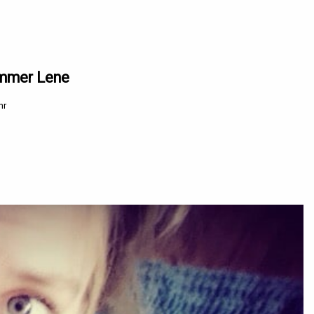
ummer Lene
hr