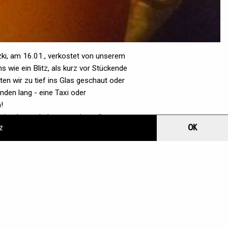
zki, am 16.01., verkostet von unserem
wie ein Blitz, als kurz vor Stückende
en wir zu tief ins Glas geschaut oder
nden lang - eine Taxi oder
!
 im Januar haben uns eine tolle
z
OK
fröhliche eierlikörverklebte Abende! Nun
he nach neuen Abenteuern. Irgendwie
, wie uns Käptn Kümmelkorn lehrte, und so
in Ahoi, Ihr Landratten!