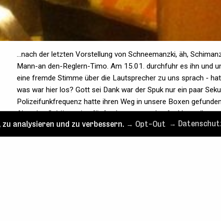
...nach der letzten Vorstellung von Schneemanzki, äh, Schiman
Mann-an den-Reglern-Timo. Am 15.01. durchfuhr es ihn und uns 
eine fremde Stimme über die Lautsprecher zu uns sprach - hatt
was war hier los? Gott sei Dank war der Spuk nur ein paar Seku
Polizeifunkfrequenz hatte ihren Weg in unsere Boxen gefunden
Aber das Schönste ist: fünf nahezu ausverkaufte Vorstellungen
 zu analysieren und zu verbessern.
→ Opt-Out
→ Datenschut
Bühnenzeit beschert und wir bedanken uns für viel Applaus und 
verstreuen sich die Kollegen wieder in alle Winde auf der Suc
immer auch traurig, so ein Abschied - aber die Erde ist rrrund
werden wir uns alle alsbald wieder über den Weg laufen! Bis dah