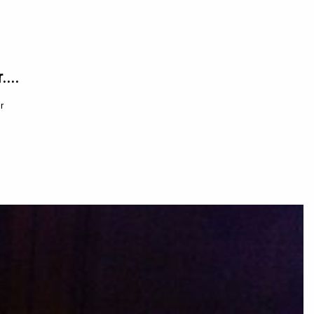
....
r