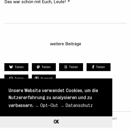
Das war schön mit Euch, Leute! :*
weitere Beiträge
Teilen
Teilen
Teilen
Teilen
Teilen
Support
Unsere Website verwendet Cookies, um die
Nutzererfahrung zu analysieren und zu
verbessern.
→ Opt-Out
→ Datenschutz
nach oben
Tickets
Spielplan
Kontakt
Blog
Support
OK
Datenschutz
Impressum