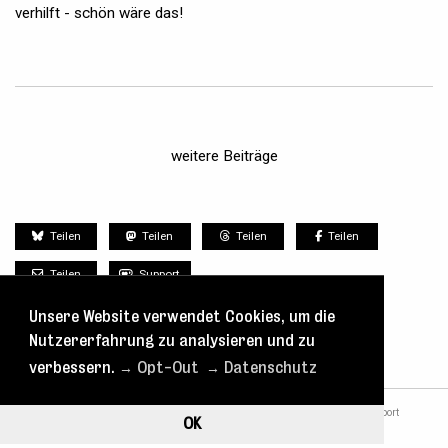
verhilft - schön wäre das!
weitere Beiträge
Teilen
Teilen
Teilen
Teilen
Teilen
Support
Unsere Website verwendet Cookies, um die
Nutzererfahrung zu analysieren und zu
verbessern.
→ Opt-Out
→ Datenschutz
nach oben
Tickets
Spielplan
Kontakt
Blog
Support
OK
Datenschutz
Impressum