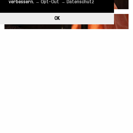
verbessern.
→ Opt-Out
→ Datenschutz
OK