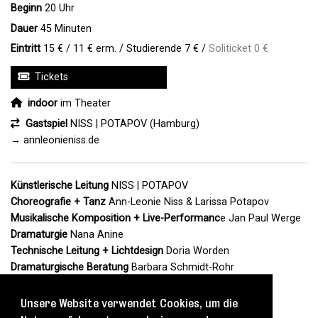
Beginn
20 Uhr
Dauer
45 Minuten
Eintritt
15 € / 11 € erm. / Studierende 7 € /
Soliticket 0 €
Tickets
indoor
indoor
im Theater
Gastspiel
Gastspiel
NISS | POTAPOV (Hamburg)
→ annleonieniss.de
Künstlerische Leitung
NISS | POTAPOV
Choreografie + Tanz
Ann-Leonie Niss & Larissa Potapov
Musikalische Komposition + Live-Performanc
e Jan Paul Werge
Dramaturgie
Nana Anine
Technische Leitung + Lichtdesign
Doria Worden
Dramaturgische Beratung
Barbara Schmidt-Rohr
Design
Judith Hilgenstöhler
Fotografie
Steffen Baraniak
Unsere Website verwendet Cookies, um die