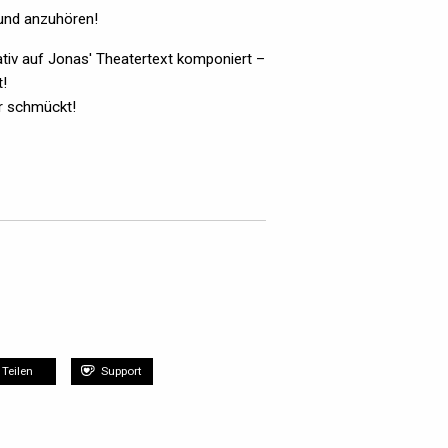
h und anzuhören!
tiv auf Jonas' Theatertext komponiert –
t!
r schmückt!
Teilen
Support