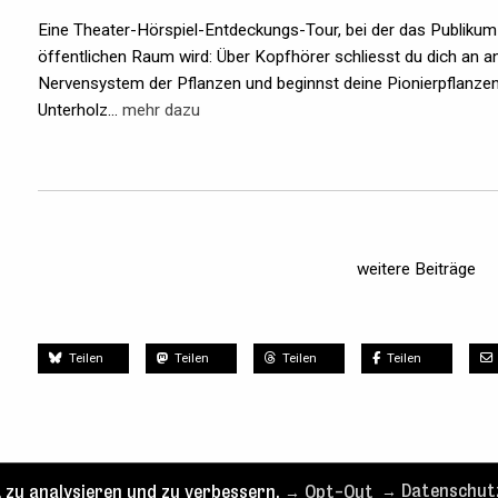
Eine Theater-Hörspiel-Entdeckungs-Tour, bei der das Publikum
öffentlichen Raum wird: Über Kopfhörer schliesst du dich an a
Nervensystem der Pflanzen und beginnst deine Pionierpflanze
Unterholz...
mehr dazu
weitere Beiträge
Teilen
Teilen
Teilen
Teilen
 zu analysieren und zu verbessern.
→ Opt-Out
→ Datenschut
nach oben
Tickets
Spielplan
Kontakt
Blog
Su