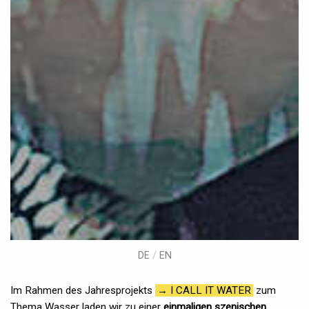
DE
/
EN
Im Rahmen des Jahresprojekts
→ I CALL IT WATER
zum
Thema Wasser laden wir zu einer
einmaligen szenischen