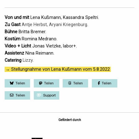
Von und mit
Lena Kußmann
,
Kassandra Speltri
.
Zu Gast
Antje Herbst, Aryani Kriegenburg
.
Bühne
Britta Bremer
.
Kostüm
Romina Medrano
.
Video + Licht
Jonas Vietzke
,
labor+
.
Assistenz
Nina Reimann
.
Catering
Lizzy
.
→ Stellungnahme von Lena Kußmann vom 5.8.2022
Teilen
Teilen
Teilen
Teilen
Teilen
Support
Gefördert durch